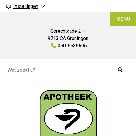
Instellingen
Apotheek
MENU
Oosterpark
Gorechtkade
2
9713 CA
Groningen
Tel:
050-5536606
Hoofdmenu
Zoeke