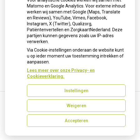
Voor analytische cookies werken wij samen met
Matomo en Google Analytics. Voor externe inhoud
Voor ongeveer 85.000 huishoudens in het oosten van de
werken wij samen met Google (Maps, Translate
provincie Utrecht geldt een kookadvies voor drinkwater.
en Reviews), YouTube, Vimeo, Facebook,
Instagram, X (Twitter), Qualizorg,
Drinkwaterbedrijf Vitens heeft een besmetting met de
Patiëntenvertellen en ZorgkaartNederland. Deze
enterokokkenbacterie vastgesteld. Bewoners wordt
partijen kunnen gegevens zoals uw IP-adres
geadviseerd water eerst te koken voordat het wordt
verwerken.
gebruikt om te drinken of eten te bereiden.
Via Cookie-instellingen onderaan de website kunt
u op ieder moment uw toestemming intrekken of
Lees het hele artikel op:
Nationale zorggids
aanpassen.
Publicatiedatum:
06-01-2026
Lees meer over onze Privacy- en
Cookieverklaring.
Terug naar overzicht
Instellingen
Weigeren
Uw Zorg Online
|
Beheer
info@apotheekoosterparkgroningen.nl
Accepteren
Privacy verklaring
|
Cookie-instellingen
|
Voorwaarden